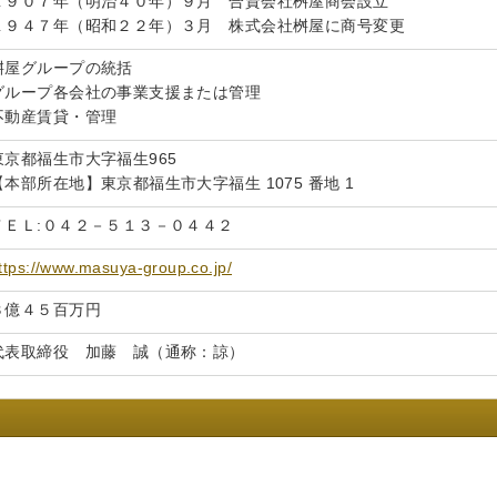
１９０７年（明治４０年）９月 合資会社桝屋商会設立
１９４７年（昭和２２年）３月 株式会社桝屋に商号変更
桝屋グループの統括
グループ各会社の事業支援または管理
不動産賃貸・管理
東京都福生市大字福生965
【本部所在地】東京都福生市大字福生 1075 番地 1
ＴＥＬ:０４２－５１３－０４４２
ttps://www.masuya-group.co.jp/
３億４５百万円
代表取締役 加藤 誠（通称：諒）