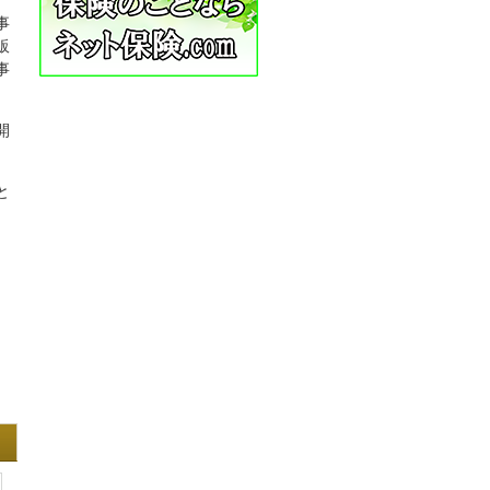
事
販
事
開
と