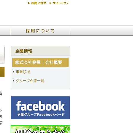
企業情報
株式会社桝屋｜会社概要
事業領域
グループ企業一覧
。
食
ト
換
信