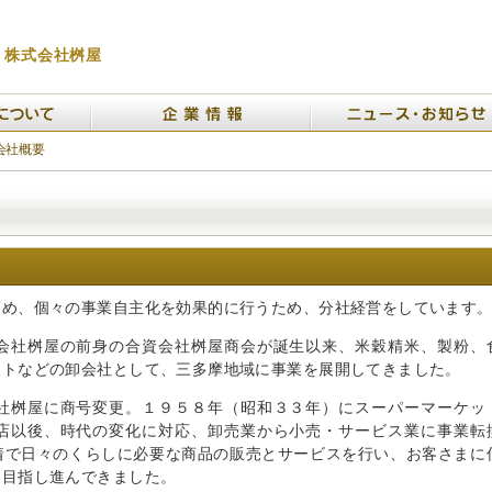
株式会社桝屋
会社概要
高め、個々の事業自主化を効果的に行うため、分社経営をしています
会社桝屋の前身の合資会社桝屋商会が誕生以来、米穀精米、製粉、
ントなどの卸会社として、三多摩地域に事業を展開してきました。
社桝屋に商号変更。１９５８年（昭和３３年）にスーパーマーケッ
店以後、時代の変化に対応、卸売業から小売・サービス業に事業転
着で日々のくらしに必要な商品の販売とサービスを行い、お客さまに
を目指し進んできました。